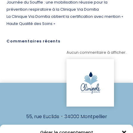
Journée du Souffle : une mobilisation réussie pour la
prévention respiratoire à la Clinique Via Domitia
La Clinique Via Domitia obtient la certification avec mention «
Haute Qualité des Soins »
Commentaires récents
Aucun commentaire à afficher.
55, rue Euclide - 34000 Montpellier
www.groupeclinipole.fr
Gérer le consentement