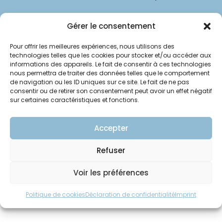
www.groupeclinipole.fr
Gérer le consentement
Pour offrir les meilleures expériences, nous utilisons des
technologies telles que les cookies pour stocker et/ou accéder aux
© Clinipole
informations des appareils. Le fait de consentir à ces technologies
nous permettra de traiter des données telles que le comportement
Annuaire praticiens
de navigation ou les ID uniques sur ce site. Le fait de ne pas
consentir ou de retirer son consentement peut avoir un effet négatif
sur certaines caractéristiques et fonctions.
Presse
Plan du site
Accepter
Mentions légales
Refuser
Voir les préférences
Politique de cookies
Déclaration de confidentialité
Imprint