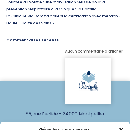
Journée du Souffle : une mobilisation réussie pour la
prévention respiratoire à la Clinique Via Domitia
La Clinique Via Domitia obtient la certification avec mention «
Haute Qualité des Soins »
Commentaires récents
Aucun commentaire à afficher.
55, rue Euclide - 34000 Montpellier
www.groupeclinipole.fr
Gérer le consentement